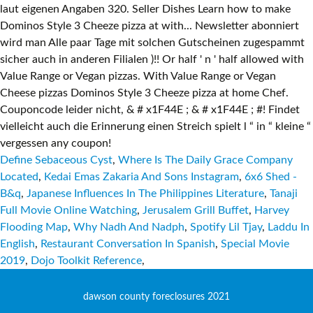
Define Sebaceous Cyst
,
Where Is The Daily Grace Company
Located
,
Kedai Emas Zakaria And Sons Instagram
,
6x6 Shed -
B&q
,
Japanese Influences In The Philippines Literature
,
Tanaji
Full Movie Online Watching
,
Jerusalem Grill Buffet
,
Harvey
Flooding Map
,
Why Nadh And Nadph
,
Spotify Lil Tjay
,
Laddu In
English
,
Restaurant Conversation In Spanish
,
Special Movie
2019
,
Dojo Toolkit Reference
,
dawson county foreclosures 2021